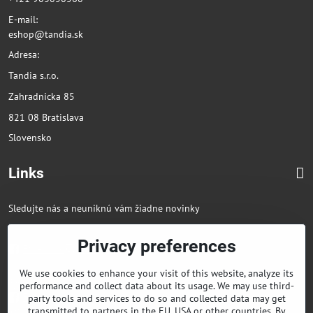
E-mail:
eshop@tandia.sk
Adresa:
Tandia s.r.o.
Zahradnicka 85
821 08 Bratislava
Slovensko
Links
Sledujte nás a neuniknú vám žiadne novinky
Privacy preferences
Facebook
Instagram
We use cookies to enhance your visit of this website, analyze its
+421 903850568
performance and collect data about its usage. We may use third-
Facebook
party tools and services to do so and collected data may get
transmitted to partners in the EU, USA or other countries. By
Instagram