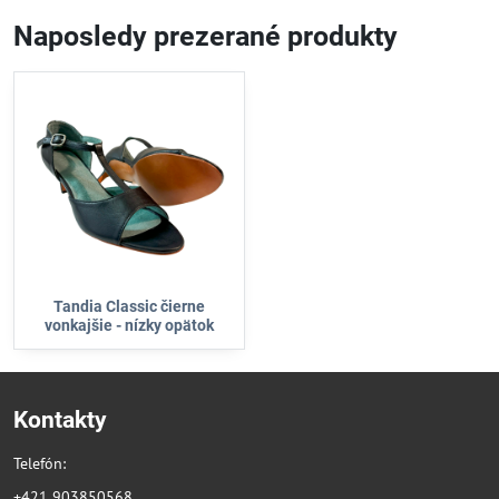
Naposledy prezerané produkty
Tandia Classic čierne
vonkajšie - nízky opätok
Kontakty
Telefón:
+421 903850568