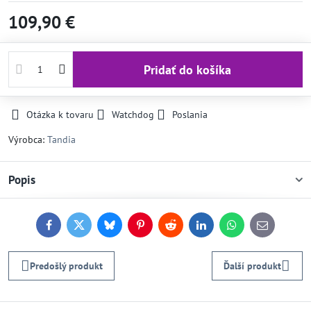
109,90 €
Pridať do košíka
Otázka k tovaru
Watchdog
Poslania
Výrobca:
Tandia
Popis
Facebook
Twitter
Bluesky
Pinterest
Reddit
LinkedIn
WhatsApp
E-
mail
Predošlý produkt
Ďalší produkt