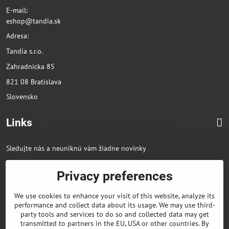
E-mail:
eshop@tandia.sk
Adresa:
Tandia s.r.o.
Zahradnicka 85
821 08 Bratislava
Slovensko
Links
Sledujte nás a neuniknú vám žiadne novinky
Privacy preferences
Facebook
Instagram
We use cookies to enhance your visit of this website, analyze its
+421 903850568
performance and collect data about its usage. We may use third-
Facebook
party tools and services to do so and collected data may get
transmitted to partners in the EU, USA or other countries. By
Instagram